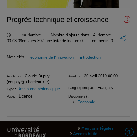
vidéo
Progrès technique et croissance
Durée :
Nombre
Nombre d’ajouts dans
Nombre
00:03:06
de vues 397
une liste de lecture
0
de favoris
0
Mots clés :
economie de l'innovation
introduction
Infos
Claude Dupuy
30 avril 2019 00:00
Ajouté par :
Ajouté le :
(cdupuy@u-bordeaux.fr)
Français
Langue principale :
Ressource pédagogique
Type :
Licence
Public :
Discipline(s) :
Économie
Mentions légales
Accessibilité :