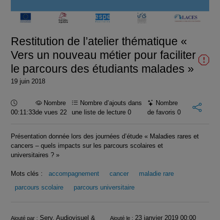
la
vidéo
Restitution de l’atelier thématique «
Vers un nouveau métier pour faciliter
le parcours des étudiants malades »
19 juin 2018
Durée :
Nombre
Nombre d’ajouts dans
Nombre
00:11:33
de vues 22
une liste de lecture
0
de favoris
0
Présentation donnée lors des journées d’étude « Maladies rares et
cancers – quels impacts sur les parcours scolaires et
universitaires ? »
Mots clés :
accompagnement
cancer
maladie rare
parcours scolaire
parcours universitaire
Infos
Serv. Audiovisuel &
23 janvier 2019 00:00
Ajouté par :
Ajouté le :