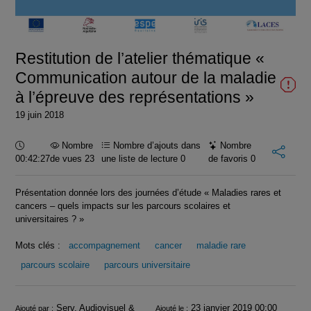
la
vidéo
Restitution de l’atelier thématique «
Communication autour de la maladie
à l’épreuve des représentations »
19 juin 2018
Durée :
Nombre
Nombre d’ajouts dans
Nombre
00:42:27
de vues 23
une liste de lecture
0
de favoris
0
Présentation donnée lors des journées d’étude « Maladies rares et
cancers – quels impacts sur les parcours scolaires et
universitaires ? »
Mots clés :
accompagnement
cancer
maladie rare
parcours scolaire
parcours universitaire
Infos
Serv. Audiovisuel &
23 janvier 2019 00:00
Ajouté par :
Ajouté le :