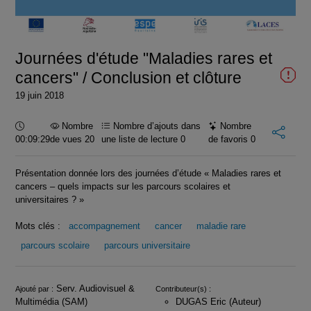
la
vidéo
Journées d'étude "Maladies rares et
cancers" / Conclusion et clôture
19 juin 2018
Durée :
Nombre
Nombre d’ajouts dans
Nombre
00:09:29
de vues 20
une liste de lecture
0
de favoris
0
Présentation donnée lors des journées d’étude « Maladies rares et
cancers – quels impacts sur les parcours scolaires et
universitaires ? »
Mots clés :
accompagnement
cancer
maladie rare
parcours scolaire
parcours universitaire
Infos
Serv. Audiovisuel &
Ajouté par :
Contributeur(s) :
Multimédia (SAM)
DUGAS Eric (Auteur)