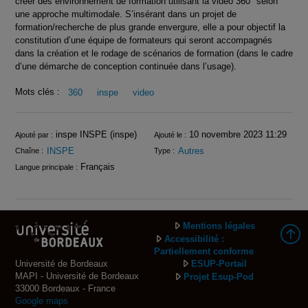
créer des environnement de formation utilisant la vidéo 360° selon
une approche multimodale. S’insérant dans un projet de
formation/recherche de plus grande envergure, elle a pour objectif la
constitution d’une équipe de formateurs qui seront accompagnés
dans la création et le rodage de scénarios de formation (dans le cadre
d’une démarche de conception continuée dans l’usage).
Mots clés :
360
inspe
video
Infos
inspe INSPE (inspe)
10 novembre 2023 11:29
Ajouté par :
Ajouté le :
INSPE
Autres
Chaîne :
Type :
Français
Langue principale :
Mentions légales
Accessibilité :
Partiellement conforme
Université de Bordeaux
ESUP-Portail
MAPI - Université de Bordeaux
Projet Esup-Pod
33000 Bordeaux - France
Google maps