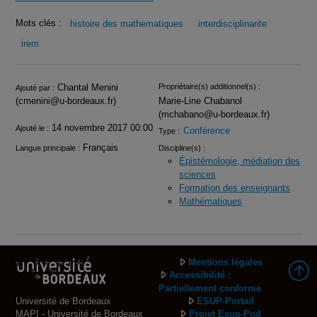
Mots clés :
histoire des mathematiques
interdisciplinarite
irem
Infos
Chantal Menini
Propriétaire(s) additionnel(s) :
Ajouté par :
(cmenini@u-bordeaux.fr)
Marie-Line Chabanol
(mchabano@u-bordeaux.fr)
14 novembre 2017 00:00
Ajouté le :
Conférence
Type :
Français
Langue principale :
Discipline(s) :
Épistémologie, médiation des
sciences
Formation des enseignants
Mathématiques
Mentions légales
Accessibilité :
Partiellement conforme
Université de Bordeaux
ESUP-Portail
MAPI - Université de Bordeaux
Projet Esup-Pod