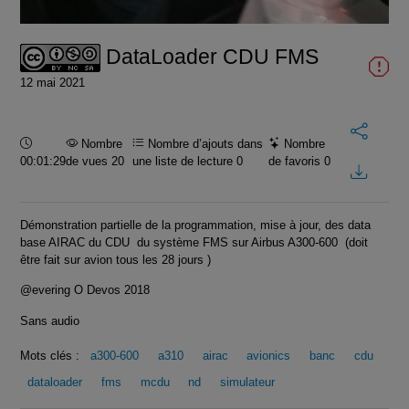
vidéo
DataLoader CDU FMS
12 mai 2021
Durée :
Nombre
Nombre d’ajouts dans
Nombre
00:01:29
de vues 20
une liste de lecture
0
de favoris
0
Démonstration partielle de la programmation, mise à jour, des data
base AIRAC du CDU du système FMS sur Airbus A300-600 (doit
être fait sur avion tous les 28 jours )
@evering O Devos 2018
Sans audio
Mots clés :
a300-600
a310
airac
avionics
banc
cdu
dataloader
fms
mcdu
nd
simulateur