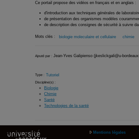
Ce portail propose des vidéos en français et en anglais :
d'introduction aux techniques générales de laboratoire
de présentation des organismes modèles couramment 
de description des consignes de sécurité à suivre dan
Mots clés :
biologie moleculaire et cellulaire
chimie
Infos
Jean-Yves Galipienso (jkeslickgali@u-bordeaux.
Ajouté par :
Tutoriel
Type :
Discipline(s) :
Biologie
Chimie
Santé
Technologies de la santé
Mentions légales