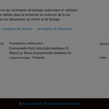
 et aux techniques de biologie moléculaire et cellulaire,
utilisés dans la recherche en sciences de la vie,
s les laboratoires de chimie et de biologie.
consignes de securite
techniques de laboratoire
fr)
Propriétaire(s) additionnel(s) :
Ajouté l
Emmanuelle Floch (efloch@u-bordeaux.fr)
Marie-Lys Miura (mguyonne@u-bordeaux.fr)
Français
Langue principale :
Public :
Accessibilité : Partiellement conforme