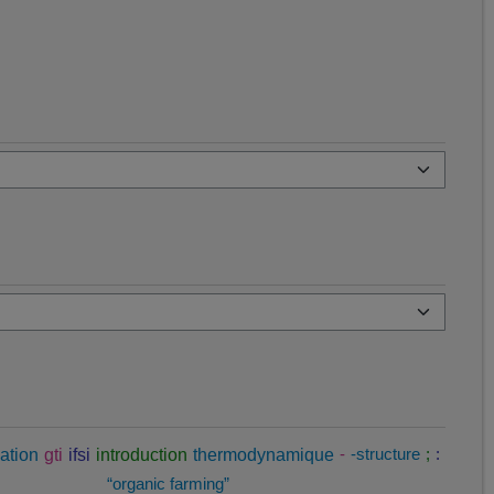
ation
gti
ifsi
introduction
thermodynamique
-
-structure
;
:
“organic farming”