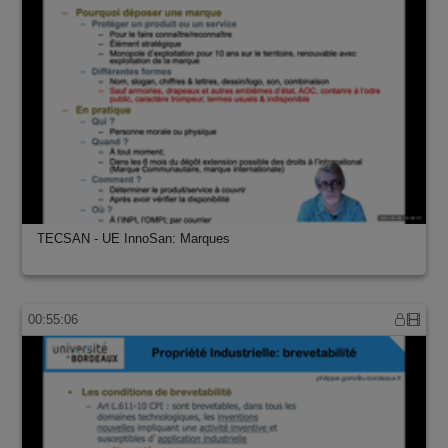
TECSAN - UE InnoSan: Marques
00:55:06