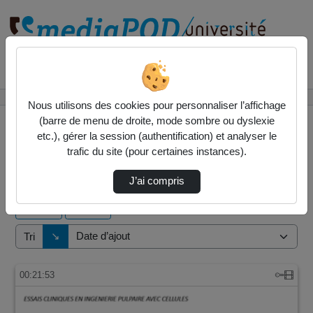
Rechercher un média sur
Accueil
Vidéos
Nous utilisons des cookies pour personnaliser l’affichage
(barre de menu de droite, mode sombre ou dyslexie
etc.), gérer la session (authentification) et analyser le
trafic du site (pour certaines instances).
17 vidéos trouvées
J’ai compris
Audio
Vidéo
Direction de tri
↘
Tri
00:21:53