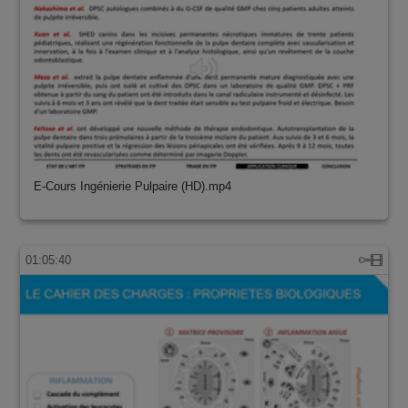
E-Cours Ingénierie Pulpaire (HD).mp4
01:05:40