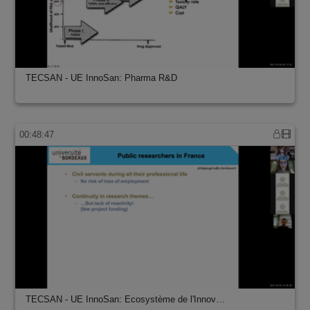
TECSAN - UE InnoSan: Pharma R&D
00:48:47
TECSAN - UE InnoSan: Ecosystème de l'Innov…