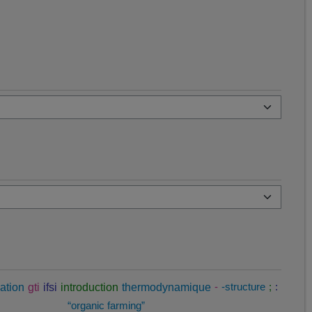
ation
gti
ifsi
introduction
thermodynamique
-
-structure
;
:
“organic farming”