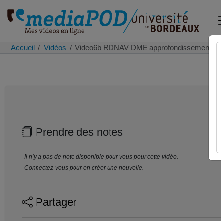
Accueil
Vidéos
Video6b RDNAV DME approfondissement
Prendre des notes
Il n’y a pas de note disponible pour vous pour cette vidéo.
Connectez-vous pour en créer une nouvelle.
Partager