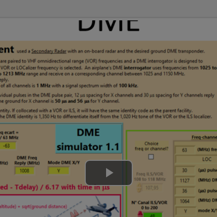
Lire
la