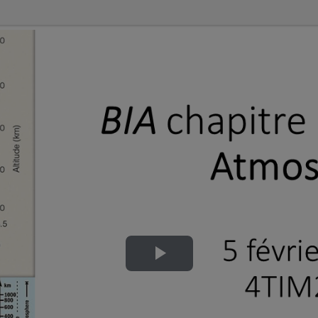
Lire
la