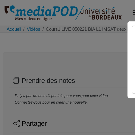
Accueil
Vidéos
Cours1 LIVE 050221 BIA L1 IMSAT deuxiem
Prendre des notes
Il n’y a pas de note disponible pour vous pour cette vidéo.
Connectez-vous pour en créer une nouvelle.
Partager