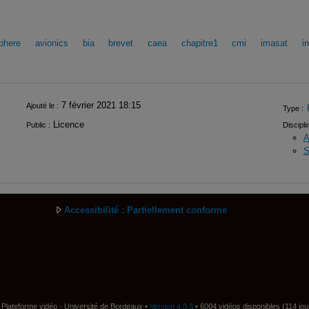
phere
avionics
bia
brevet
caea
chapitre1
cmi
imasat
in
7 février 2021 18:15
Ajouté le :
Type :
Licence
Public :
Discipli
A
S
Accessibilité : Partiellement conforme
Plateforme vidéo - Université de Bordeaux •
Version 4.0.3
• 6004 vidéos disponibles (114 jou