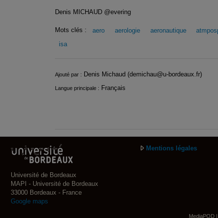
Denis MICHAUD @evering
Mots clés :
aero
aerologie
aeronautique
atmpos
isa
Infos
Denis Michaud (demichau@u-bordeaux.fr)
Ajouté par :
Français
Langue principale :
Mentions légales
Université de Bordeaux
MAPI - Université de Bordeaux
33000 Bordeaux - France
Google maps
MediaPOD | 