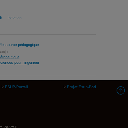
it
initiation
Ressource pédagogique
ne(s) :
éronautique
ciences pour l’ingénieur
ESUP-Portail
Projet Esup-Pod
rs, 20:32:47)