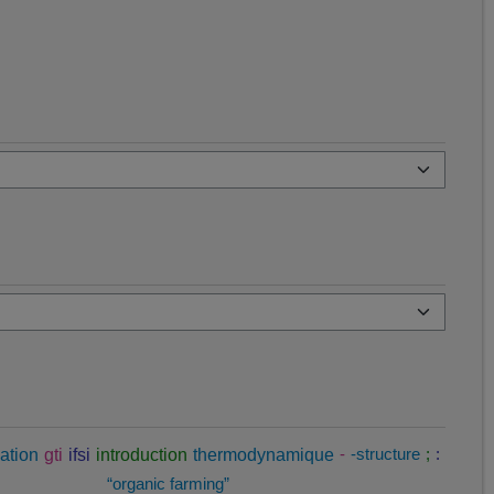
ation
gti
ifsi
introduction
thermodynamique
-
-structure
;
:
“organic farming”