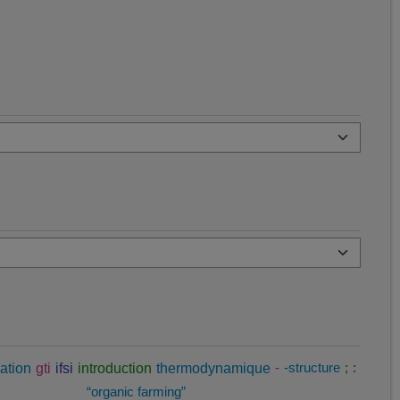
ation
gti
ifsi
introduction
thermodynamique
-
-structure
;
:
“organic farming”