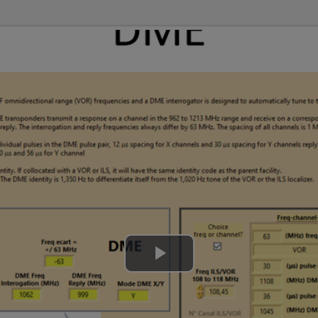
Lire
la