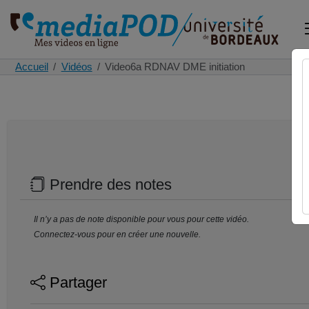
Accueil
Vidéos
Video6a RDNAV DME initiation
Prendre des notes
Il n’y a pas de note disponible pour vous pour cette vidéo.
Connectez-vous pour en créer une nouvelle.
Partager