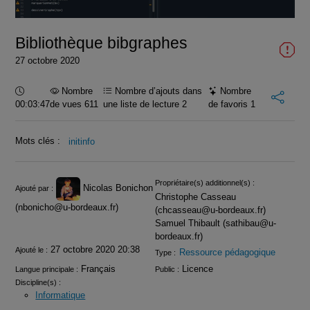
vidéo
Bibliothèque bibgraphes
27 octobre 2020
Durée :
Nombre
Nombre d’ajouts dans
Nombre
00:03:47
de vues 611
une liste de lecture
2
de favoris
1
Mots clés :
initinfo
Infos
Propriétaire(s) additionnel(s) :
Nicolas Bonichon
Ajouté par :
Christophe Casseau
(nbonicho@u-bordeaux.fr)
(chcasseau@u-bordeaux.fr)
Samuel Thibault (sathibau@u-
bordeaux.fr)
27 octobre 2020 20:38
Ajouté le :
Ressource pédagogique
Type :
Français
Licence
Langue principale :
Public :
Discipline(s) :
Informatique