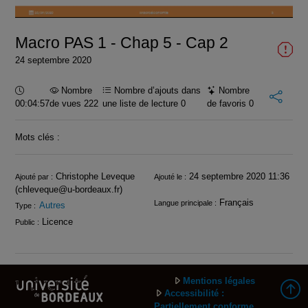
vidéo
Macro PAS 1 - Chap 5 - Cap 2
24 septembre 2020
Durée :
Nombre
Nombre d’ajouts dans
Nombre
00:04:57
de vues 222
une liste de lecture
0
de favoris
0
Mots clés :
Infos
Christophe Leveque
24 septembre 2020 11:36
Ajouté par :
Ajouté le :
(chleveque@u-bordeaux.fr)
Français
Langue principale :
Autres
Type :
Licence
Public :
Mentions légales
Accessibilité :
Partiellement conforme