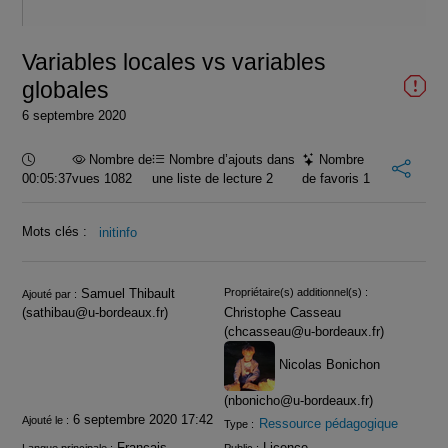
vidéo
Variables locales vs variables
globales
6 septembre 2020
Durée :
Nombre de
Nombre d’ajouts dans
Nombre
00:05:37
vues 1082
une liste de lecture
2
de favoris
1
Mots clés :
initinfo
Infos
Samuel Thibault
Propriétaire(s) additionnel(s) :
Ajouté par :
(sathibau@u-bordeaux.fr)
Christophe Casseau
(chcasseau@u-bordeaux.fr)
Nicolas Bonichon
(nbonicho@u-bordeaux.fr)
6 septembre 2020 17:42
Ajouté le :
Ressource pédagogique
Type :
Français
Licence