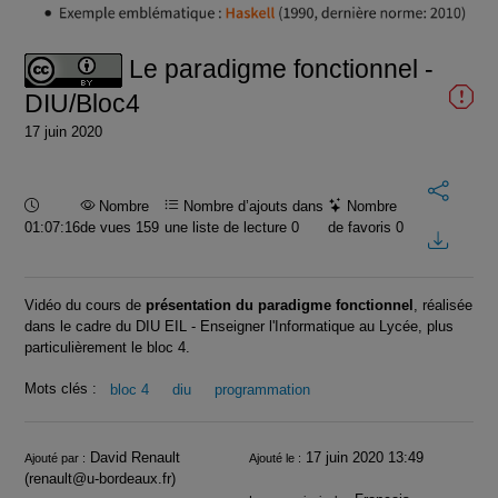
vidéo
Le paradigme fonctionnel -
DIU/Bloc4
17 juin 2020
Durée :
Nombre
Nombre d’ajouts dans
Nombre
01:07:16
de vues 159
une liste de lecture
0
de favoris
0
Vidéo du cours de
présentation du paradigme fonctionnel
, réalisée
dans le cadre du DIU EIL - Enseigner l'Informatique au Lycée, plus
particulièrement le bloc 4.
Mots clés :
bloc 4
diu
programmation
Infos
David Renault
17 juin 2020 13:49
Ajouté par :
Ajouté le :
(renault@u-bordeaux.fr)