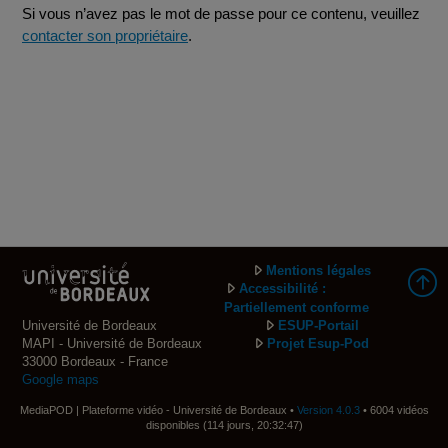
Si vous n’avez pas le mot de passe pour ce contenu, veuillez
contacter son propriétaire
.
Mentions légales
Accessibilité :
Partiellement conforme
Université de Bordeaux
ESUP-Portail
MAPI - Université de Bordeaux
Projet Esup-Pod
33000 Bordeaux - France
Google maps
MediaPOD | Plateforme vidéo - Université de Bordeaux •
Version 4.0.3
• 6004 vidéos
disponibles (114 jours, 20:32:47)