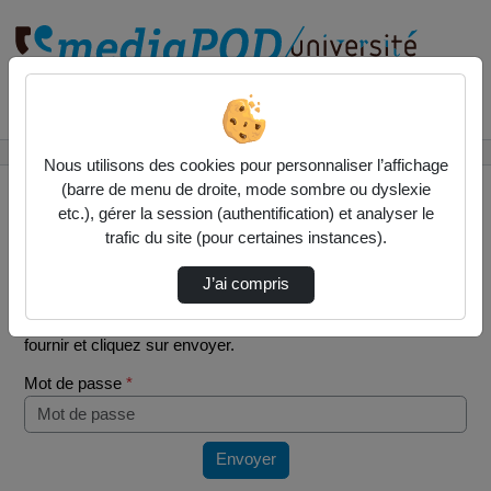
Rechercher un média sur
Accueil
Vidéos
TD ravalement nombre de livraisons
Nous utilisons des cookies pour personnaliser l’affichage
(barre de menu de droite, mode sombre ou dyslexie
etc.), gérer la session (authentification) et analyser le
trafic du site (pour certaines instances).
Mot de passe requis
J’ai compris
Cette vidéo est protégée par un mot de passe, veuillez le
fournir et cliquez sur envoyer.
Mot de passe
*
Envoyer