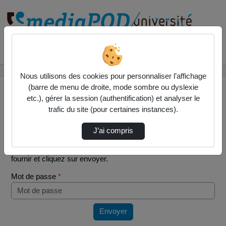
Rechercher un média sur
Accueil
Vidéos
Ventilation des ressouces 1/2
Nous utilisons des cookies pour personnaliser l’affichage
(barre de menu de droite, mode sombre ou dyslexie
etc.), gérer la session (authentification) et analyser le
trafic du site (pour certaines instances).
Mot de passe requis
J’ai compris
Cette vidéo est protégée par un mot de passe, veuillez le
fournir et cliquez sur envoyer.
Mot de passe
*
Envoyer