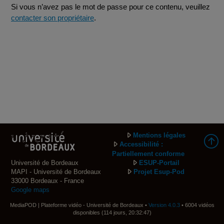
Si vous n’avez pas le mot de passe pour ce contenu, veuillez
contacter son propriétaire
.
Mentions légales
Accessibilité :
Partiellement conforme
Université de Bordeaux
ESUP-Portail
MAPI - Université de Bordeaux
Projet Esup-Pod
33000 Bordeaux - France
Google maps
MediaPOD | Plateforme vidéo - Université de Bordeaux •
Version 4.0.3
• 6004 vidéos
disponibles (114 jours, 20:32:47)