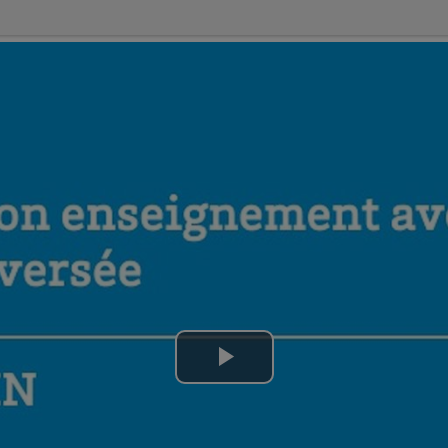
Lire
la