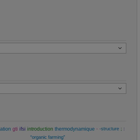
ation
gti
ifsi
introduction
thermodynamique
-
-structure
;
:
“organic farming”