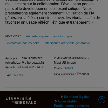
met l’accent sur la collaboration, l’évaluation par les
pairs et le développement de l’esprit critique. Nous
présenterons également comment l’utilisation de l’IA
générative a été co-construite avec les étudiants afin de
favoriser un usage réfléchi, éthique et transparent. »
Mots clés :
cafe pedagogique
esprit critique
evaluation par les pairs
intelligence artificielle générative
Infos
Erika Hierholzer
Propriétaire(s) additionnel(s) :
Ajouté par :
(ehierholzer@u-bordeaux.fr)
Mapi UB (mapi)
23 avril 2026 14:38
Ajouté le :
MAPI
Chaîne :
Français
Langue principale :
Autres
Type :
Mentions légales
Accessibilité :
Partiellement conforme