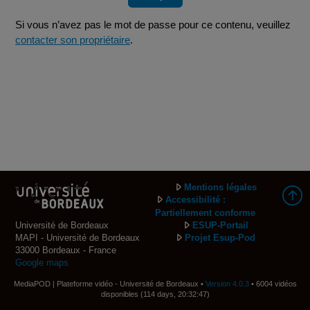
Si vous n’avez pas le mot de passe pour ce contenu, veuillez
contacter son propriétaire
.
Mentions légales
Accessibilité :
Partiellement conforme
Université de Bordeaux
ESUP-Portail
MAPI - Université de Bordeaux
Projet Esup-Pod
33000 Bordeaux - France
Google maps
MediaPOD | Plateforme vidéo - Université de Bordeaux •
Version 4.0.3
• 6004 vidéos
disponibles (114 days, 20:32:47)