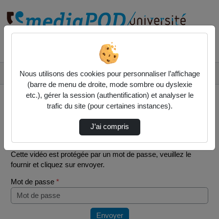
Rechercher un média sur
Accueil
Vidéos
Nous utilisons des cookies pour personnaliser l’affichage
Speaking Component 2 Daryna Iurchenko .webm
(barre de menu de droite, mode sombre ou dyslexie
etc.), gérer la session (authentification) et analyser le
trafic du site (pour certaines instances).
J’ai compris
Mot de passe requis
Cette vidéo est protégée par un mot de passe, veuillez le
fournir et cliquez sur envoyer.
Mot de passe
*
Envoyer