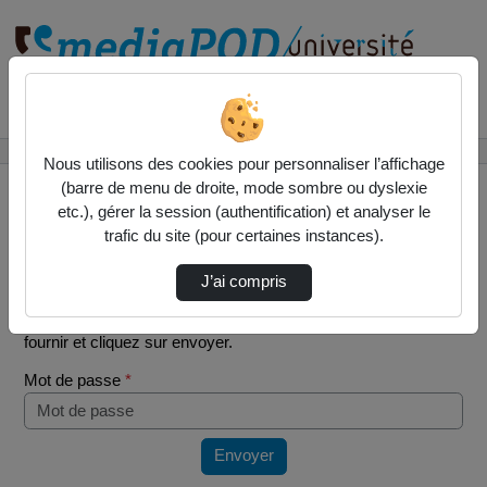
Rechercher un média sur
Accueil
Vidéos
Video anglais.mov
Nous utilisons des cookies pour personnaliser l’affichage
(barre de menu de droite, mode sombre ou dyslexie
etc.), gérer la session (authentification) et analyser le
trafic du site (pour certaines instances).
Mot de passe requis
J’ai compris
Cette vidéo est protégée par un mot de passe, veuillez le
fournir et cliquez sur envoyer.
Mot de passe
*
Envoyer