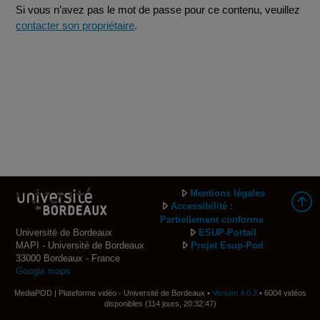
Si vous n’avez pas le mot de passe pour ce contenu, veuillez
contacter son propriétaire
.
Mentions légales
Accessibilité :
Partiellement conforme
Université de Bordeaux
ESUP-Portail
MAPI - Université de Bordeaux
Projet Esup-Pod
33000 Bordeaux - France
Google maps
MediaPOD | Plateforme vidéo - Université de Bordeaux •
Version 4.0.3
• 6004 vidéos
disponibles (114 jours, 20:32:47)