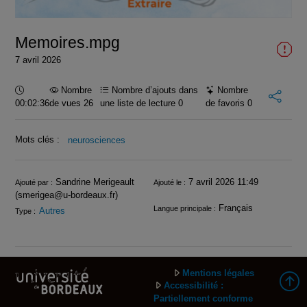
vidéo
Memoires.mpg
7 avril 2026
Durée :
Nombre
Nombre d’ajouts dans
Nombre
00:02:36
de vues 26
une liste de lecture
0
de favoris
0
Mots clés :
neurosciences
Infos
Sandrine Merigeault
7 avril 2026 11:49
Ajouté par :
Ajouté le :
(smerigea@u-bordeaux.fr)
Français
Langue principale :
Autres
Type :
Mentions légales
Accessibilité :
Partiellement conforme