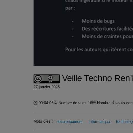
Veille Techno Re
27 janvier 2026
Durée :
00:04:05
Nombre de vues 16
Nombre d’ajouts dans
Mots clés :
developpement
informatique
technolog