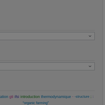
ation
gti
ifsi
introduction
thermodynamique
-
-structure
;
:
“organic farming”