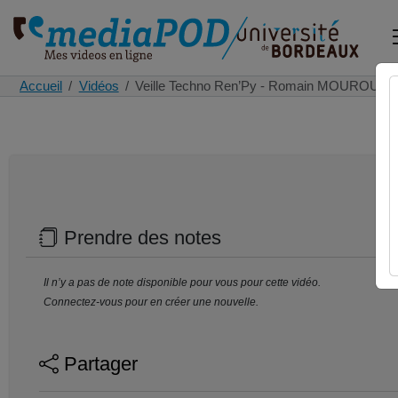
Accueil
Vidéos
Veille Techno Ren’Py - Romain MOUROUVI
Prendre des notes
Il n’y a pas de note disponible pour vous pour cette vidéo.
Connectez-vous pour en créer une nouvelle.
Partager