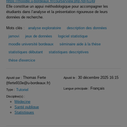
https://moodle.u-bordeaux.fr/course/view.php?id=6149
Elle constitue un appui méthodologique pour accompagner les
étudiants dans l’analyse et la présentation rigoureuse de leurs
données de recherche.
Mots clés :
analyse exploratoire
description des données
jamovi
jeux de données
logiciel statistique
moodle université bordeaux
séminaire aide à la thèse
statistiques débutant
statistiques descriptives
thèse d'exercice
Infos
Thomas Ferte
30 décembre 2025 16:15
Ajouté par :
Ajouté le :
(tferte910e@u-bordeaux.fr)
Français
Langue principale :
Tutoriel
Type :
Discipline(s) :
Médecine
Santé publique
Statistiques