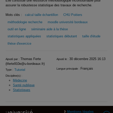
Elle constitue une ressource méthodologique incontournable pour
assurer la robustesse statistique des travaux de recherche.
Mots clés :
calcul taille échantillon
CHU Poitiers
méthodologie recherche
moodle université bordeaux
outil en ligne
séminaire aide à la thèse
statistiques appliquées
statistiques débutant
taille d'étude
thèse d'exercice
Infos
Thomas Ferte
30 décembre 2025 16:13
Ajouté par :
Ajouté le :
(tferte910e@u-bordeaux.fr)
Français
Langue principale :
Tutoriel
Type :
Discipline(s) :
Médecine
Santé publique
Statistiques
Mentions légales