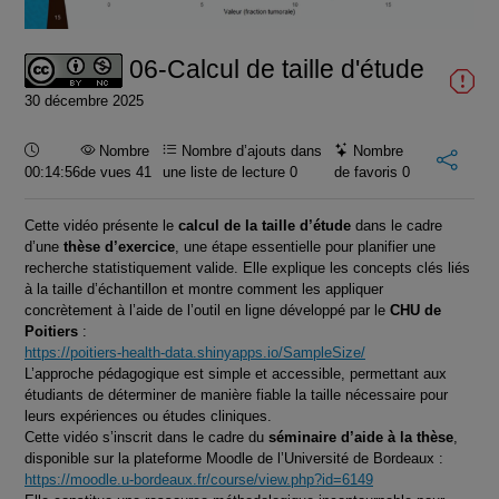
vidéo
06-Calcul de taille d'étude
30 décembre 2025
Durée :
Nombre
Nombre d’ajouts dans
Nombre
00:14:56
de vues 41
une liste de lecture
0
de favoris
0
Cette vidéo présente le
calcul de la taille d’étude
dans le cadre
d’une
thèse d’exercice
, une étape essentielle pour planifier une
recherche statistiquement valide. Elle explique les concepts clés liés
à la taille d’échantillon et montre comment les appliquer
concrètement à l’aide de l’outil en ligne développé par le
CHU de
Poitiers
:
https://poitiers-health-data.shinyapps.io/SampleSize/
L’approche pédagogique est simple et accessible, permettant aux
étudiants de déterminer de manière fiable la taille nécessaire pour
leurs expériences ou études cliniques.
Cette vidéo s’inscrit dans le cadre du
séminaire d’aide à la thèse
,
disponible sur la plateforme Moodle de l’Université de Bordeaux :
https://moodle.u-bordeaux.fr/course/view.php?id=6149