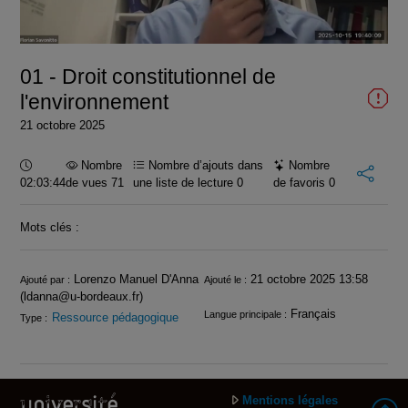
la
vidéo
01 - Droit constitutionnel de
l'environnement
21 octobre 2025
Durée :
Nombre
Nombre d’ajouts dans
Nombre
02:03:44
de vues 71
une liste de lecture
0
de favoris
0
Mots clés :
Infos
Lorenzo Manuel D'Anna
21 octobre 2025 13:58
Ajouté par :
Ajouté le :
(ldanna@u-bordeaux.fr)
Français
Langue principale :
Ressource pédagogique
Type :
Mentions légales