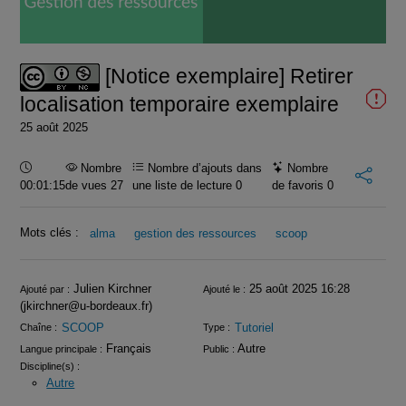
la
vidéo
[Notice exemplaire] Retirer
localisation temporaire exemplaire
25 août 2025
Durée :
Nombre
Nombre d’ajouts dans
Nombre
00:01:15
de vues 27
une liste de lecture
0
de favoris
0
Mots clés :
alma
gestion des ressources
scoop
Infos
Julien Kirchner
25 août 2025 16:28
Ajouté par :
Ajouté le :
(jkirchner@u-bordeaux.fr)
SCOOP
Tutoriel
Chaîne :
Type :
Français
Autre
Langue principale :
Public :
Discipline(s) :
Autre