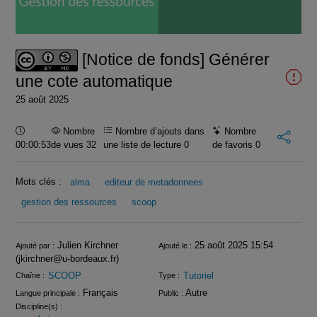
la
vidéo
[Notice de fonds] Générer
une cote automatique
25 août 2025
Durée :
Nombre
Nombre d’ajouts dans
Nombre
00:00:53
de vues 32
une liste de lecture
0
de favoris
0
Mots clés :
alma
editeur de metadonnees
gestion des ressources
scoop
Infos
Julien Kirchner
25 août 2025 15:54
Ajouté par :
Ajouté le :
(jkirchner@u-bordeaux.fr)
SCOOP
Tutoriel
Chaîne :
Type :
Français
Autre
Langue principale :
Public :
Discipline(s) :