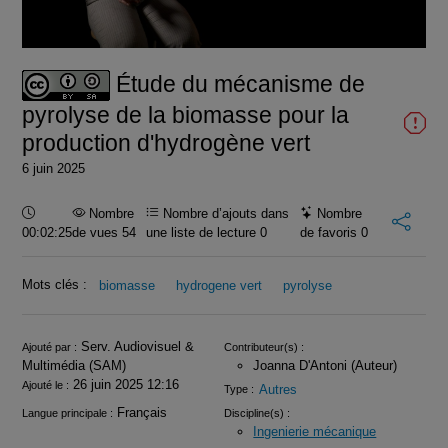
la
vidéo
Étude du mécanisme de
pyrolyse de la biomasse pour la
production d'hydrogène vert
6 juin 2025
Durée :
Nombre
Nombre d’ajouts dans
Nombre
00:02:25
de vues 54
une liste de lecture
0
de favoris
0
Mots clés :
biomasse
hydrogene vert
pyrolyse
Infos
Serv. Audiovisuel &
Ajouté par :
Contributeur(s) :
Multimédia (SAM)
Joanna D'Antoni (Auteur)
26 juin 2025 12:16
Ajouté le :
Autres
Type :
Français
Langue principale :
Discipline(s) :
Ingenierie mécanique