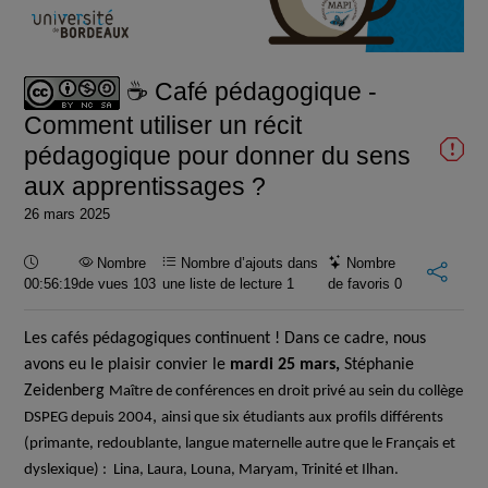
la
vidéo
☕ Café pédagogique -
Comment utiliser un récit
pédagogique pour donner du sens
aux apprentissages ?
26 mars 2025
Durée :
Nombre
Nombre d’ajouts dans
Nombre
00:56:19
de vues 103
une liste de lecture
1
de favoris
0
Les cafés pédagogiques continuent !
Dans ce cadre,
nous
avons eu le plaisir convier le
mardi 25 mars,
Stéphanie
Zeidenberg
Maître de conférences en droit privé au sein du collège
,
DSPEG depuis 2004
ainsi que six étudiants aux profils différents
(primante, redoublante, langue maternelle autre que le Français et
dyslexique) :
Lina, Laura, Louna, Maryam, Trinité et Ilhan.