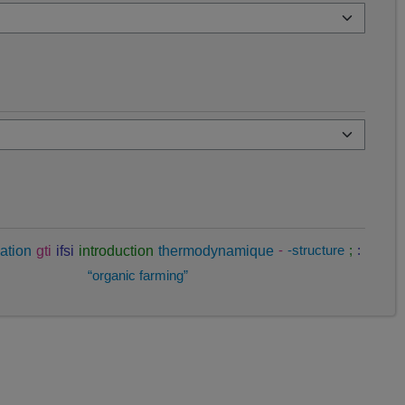
ation
gti
ifsi
introduction
thermodynamique
-
-structure
;
:
“organic farming”