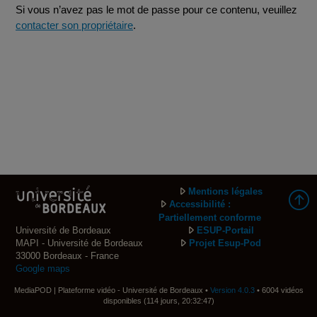
Si vous n’avez pas le mot de passe pour ce contenu, veuillez
contacter son propriétaire
.
Mentions légales
Accessibilité :
Partiellement conforme
Université de Bordeaux
ESUP-Portail
MAPI - Université de Bordeaux
Projet Esup-Pod
33000 Bordeaux - France
Google maps
MediaPOD | Plateforme vidéo - Université de Bordeaux •
Version 4.0.3
• 6004 vidéos
disponibles (114 jours, 20:32:47)