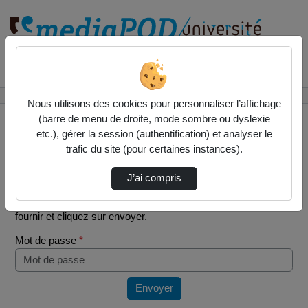
Rechercher un média sur
Accueil
Vidéos
2025/02/06 TUTORAT SDV3
Nous utilisons des cookies pour personnaliser l’affichage
(barre de menu de droite, mode sombre ou dyslexie
etc.), gérer la session (authentification) et analyser le
trafic du site (pour certaines instances).
Mot de passe requis
J’ai compris
Cette vidéo est protégée par un mot de passe, veuillez le
fournir et cliquez sur envoyer.
Mot de passe
*
Envoyer