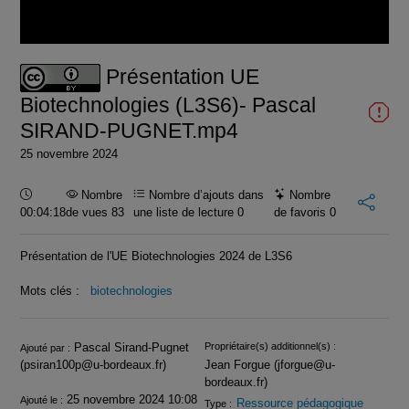
la
vidéo
Présentation UE
Biotechnologies (L3S6)- Pascal
SIRAND-PUGNET.mp4
25 novembre 2024
Durée :
Nombre
Nombre d’ajouts dans
Nombre
00:04:18
de vues 83
une liste de lecture
0
de favoris
0
Présentation de l'UE Biotechnologies 2024 de L3S6
Mots clés :
biotechnologies
Infos
Pascal Sirand-Pugnet
Propriétaire(s) additionnel(s) :
Ajouté par :
(psiran100p@u-bordeaux.fr)
Jean Forgue (jforgue@u-
bordeaux.fr)
25 novembre 2024 10:08
Ajouté le :
Ressource pédagogique
Type :