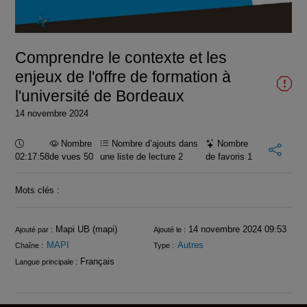
la
vidéo
Comprendre le contexte et les
enjeux de l'offre de formation à
l'université de Bordeaux
14 novembre 2024
Durée :
Nombre
Nombre d’ajouts dans
Nombre
02:17:58
de vues 50
une liste de lecture
2
de favoris
1
Mots clés :
Infos
Mapi UB (mapi)
14 novembre 2024 09:53
Ajouté par :
Ajouté le :
MAPI
Autres
Chaîne :
Type :
Français
Langue principale :