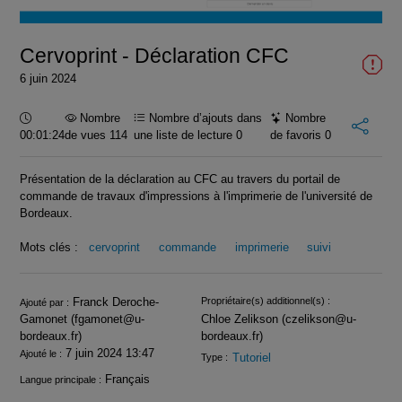
vidéo
Cervoprint - Déclaration CFC
6 juin 2024
Durée :
Nombre
Nombre d’ajouts dans
Nombre
00:01:24
de vues 114
une liste de lecture
0
de favoris
0
Présentation de la déclaration au CFC au travers du portail de
commande de travaux d'impressions à l'imprimerie de l'université de
Bordeaux.
Mots clés :
cervoprint
commande
imprimerie
suivi
Infos
Franck Deroche-
Propriétaire(s) additionnel(s) :
Ajouté par :
Gamonet (fgamonet@u-
Chloe Zelikson (czelikson@u-
bordeaux.fr)
bordeaux.fr)
7 juin 2024 13:47
Ajouté le :
Tutoriel
Type :
Français
Langue principale :