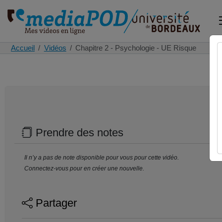
Accueil
Vidéos
Chapitre 2 - Psychologie - UE Risque
Prendre des notes
Il n’y a pas de note disponible pour vous pour cette vidéo.
Connectez-vous pour en créer une nouvelle.
Partager