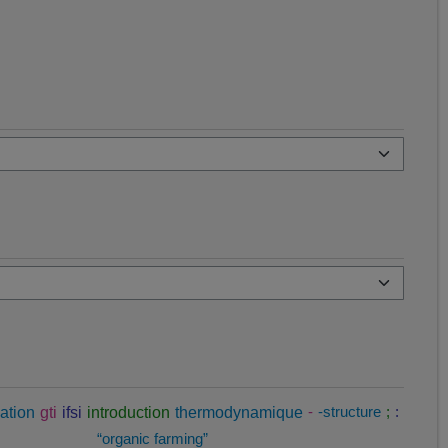
ation
gti
ifsi
introduction
thermodynamique
-
-structure
;
:
“organic farming”