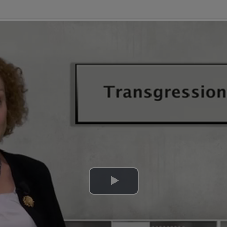
Lire
la