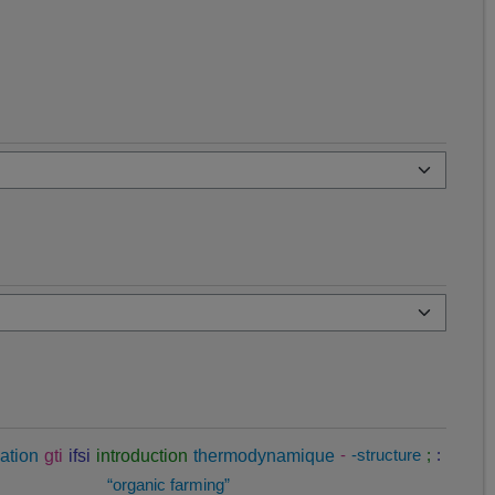
ation
gti
ifsi
introduction
thermodynamique
-
-structure
;
:
“organic farming”