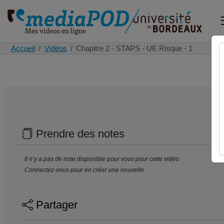
Accueil
Vidéos
Chapitre 2 - STAPS - UE Risque - 1
Prendre des notes
Il n’y a pas de note disponible pour vous pour cette vidéo.
Connectez-vous pour en créer une nouvelle.
Partager