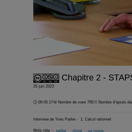
Chapitre 2 - STAPS
25 juin 2023
Durée :
00:05:17
Nombre de vues 785
Nombre d’ajouts dan
Interview de Yves Parlier - 1. Calcul rationnel
Mots clés :
parlier
shspt
ue risque