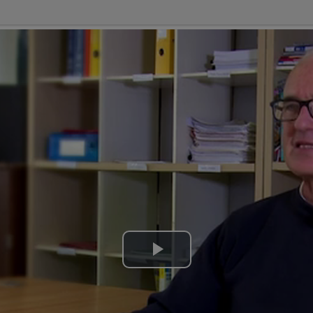
Lire
la