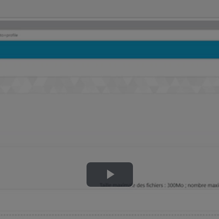
Lire
la