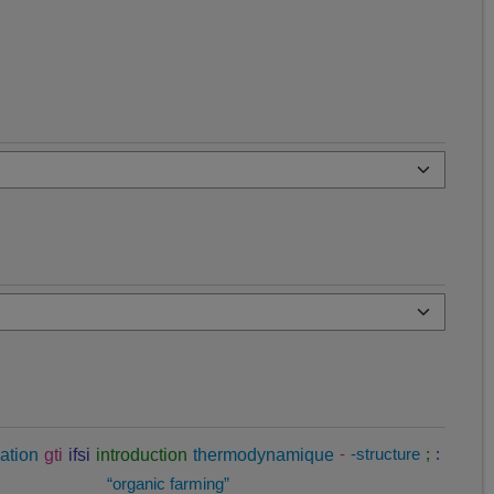
ation
gti
ifsi
introduction
thermodynamique
-
-structure
;
:
“organic farming”