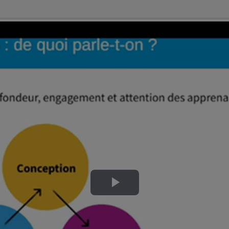
Lire
la