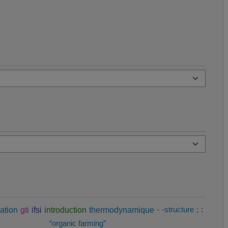
ation
gti
ifsi
introduction
thermodynamique
-
-structure
;
:
“organic farming”