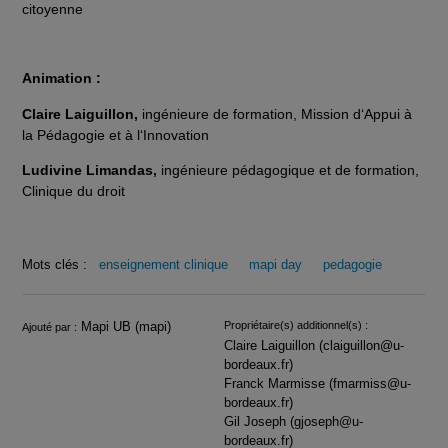
citoyenne
Animation :
Claire Laiguillon,
ingénieure de formation, Mission d‘Appui à
la Pédagogie et à l‘Innovation
Ludivine Limandas,
ingénieure pédagogique et de formation,
Clinique du droit
Mots clés :
enseignement clinique
mapi day
pedagogie
Infos
Mapi UB (mapi)
Propriétaire(s) additionnel(s) :
Ajouté par :
Claire Laiguillon (claiguillon@u-
bordeaux.fr)
Franck Marmisse (fmarmiss@u-
bordeaux.fr)
Gil Joseph (gjoseph@u-
bordeaux.fr)