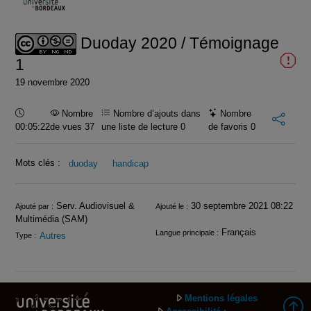
vidéo
Duoday 2020 / Témoignage
1
19 novembre 2020
Durée :
Nombre
Nombre d’ajouts dans
Nombre
00:05:22
de vues 37
une liste de lecture
0
de favoris
0
Mots clés :
duoday
handicap
Infos
Serv. Audiovisuel &
30 septembre 2021 08:22
Ajouté par :
Ajouté le :
Multimédia (SAM)
Français
Langue principale :
Autres
Type :
Mentions légales