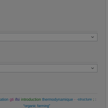
ation
gti
ifsi
introduction
thermodynamique
-
-structure
;
:
“organic farming”