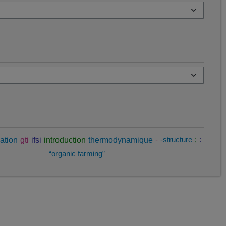
ation
gti
ifsi
introduction
thermodynamique
-
-structure
;
:
“organic farming”