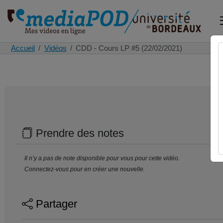
Accueil
Vidéos
CDD - Cours LP #5 (22/02/2021)
Prendre des notes
Il n’y a pas de note disponible pour vous pour cette vidéo.
Connectez-vous pour en créer une nouvelle.
Partager