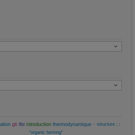
ation
gti
ifsi
introduction
thermodynamique
-
-structure
;
:
“organic farming”