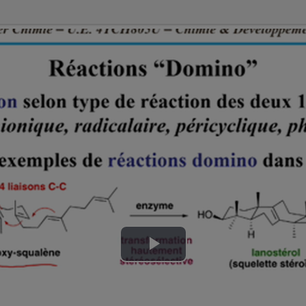
Lire
la