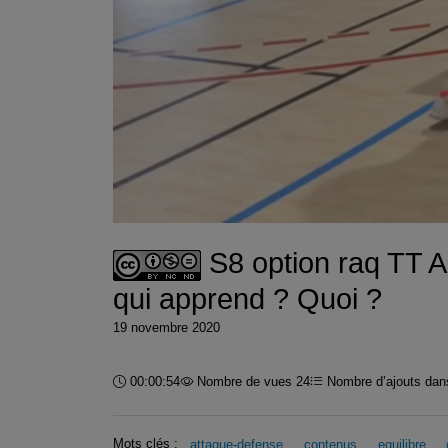
S8 option raq TT Au
qui apprend ? Quoi ?
19 novembre 2020
Durée :
00:00:54
Nombre de vues 24
Nombre d’ajouts dans
Mots clés :
attaque-defense
contenus
equilibre