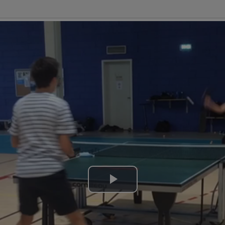
Lire
la