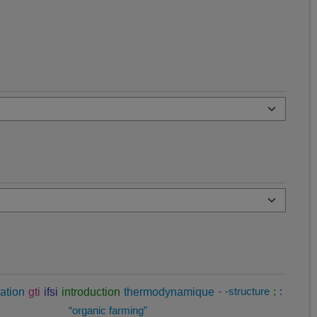
ation
gti
ifsi
introduction
thermodynamique
-
-structure
;
:
“organic farming”