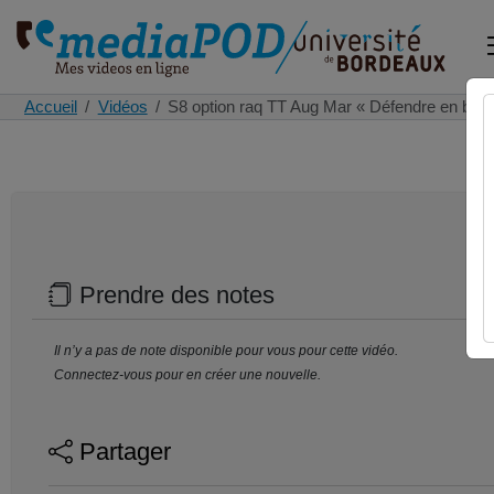
Accueil
Vidéos
S8 option raq TT Aug Mar « Défendre en bal
Prendre des notes
Il n’y a pas de note disponible pour vous pour cette vidéo.
Connectez-vous pour en créer une nouvelle.
Partager