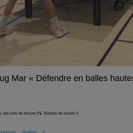
vidéo
g Mar « Défendre en balles hautes »
 une liste de lecture
0
Nombre de favoris
0
ouverture
situation
tt