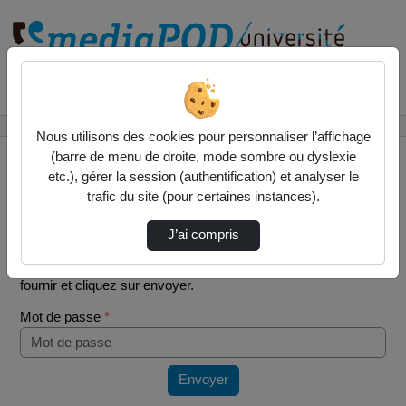
Rechercher un média sur
Accueil
Vidéos
Technologies avioniques 7 Cdv 27
Nous utilisons des cookies pour personnaliser l’affichage
(barre de menu de droite, mode sombre ou dyslexie
etc.), gérer la session (authentification) et analyser le
trafic du site (pour certaines instances).
Mot de passe requis
J’ai compris
Cette vidéo est protégée par un mot de passe, veuillez le
fournir et cliquez sur envoyer.
Mot de passe
*
Envoyer