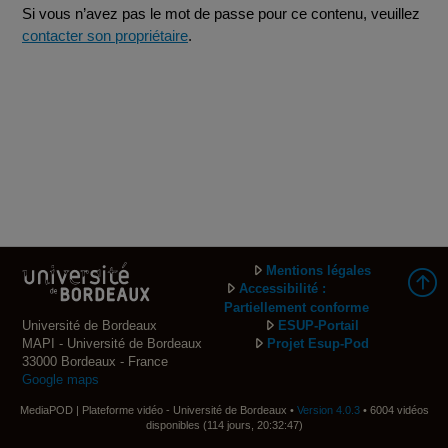
Si vous n’avez pas le mot de passe pour ce contenu, veuillez
contacter son propriétaire
.
Mentions légales
Accessibilité :
Partiellement conforme
Université de Bordeaux
ESUP-Portail
MAPI - Université de Bordeaux
Projet Esup-Pod
33000 Bordeaux - France
Google maps
MediaPOD | Plateforme vidéo - Université de Bordeaux •
Version 4.0.3
• 6004 vidéos
disponibles (114 jours, 20:32:47)