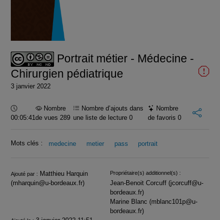
la
vidéo
Portrait métier - Médecine -
Chirurgien pédiatrique
3 janvier 2022
Durée :
Nombre
Nombre d’ajouts dans
Nombre
00:05:41
de vues 289
une liste de lecture
0
de favoris
0
Mots clés :
medecine
metier
pass
portrait
Infos
Matthieu Harquin
Propriétaire(s) additionnel(s) :
Ajouté par :
(mharquin@u-bordeaux.fr)
Jean-Benoit Corcuff (jcorcuff@u-
bordeaux.fr)
Marine Blanc (mblanc101p@u-
bordeaux.fr)