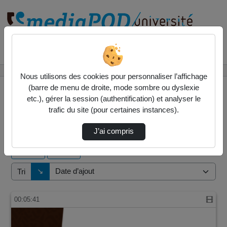
Rechercher un média sur
Accueil
Vidéos
Nous utilisons des cookies pour personnaliser l’affichage
(barre de menu de droite, mode sombre ou dyslexie
etc.), gérer la session (authentification) et analyser le
trafic du site (pour certaines instances).
10 vidéos trouvées
J’ai compris
Audio
Vidéo
Direction de tri
↘
Tri
00:05:41