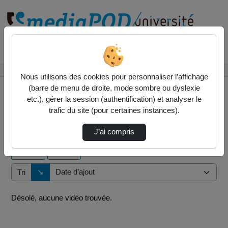
Rechercher un média sur
Accueil
Vidéos
Nous utilisons des cookies pour personnaliser l’affichage
(barre de menu de droite, mode sombre ou dyslexie
etc.), gérer la session (authentification) et analyser le
trafic du site (pour certaines instances).
0 vidéo trouvée
J’ai compris
Audio
Vidéo
Direction de tri
↘
Tri
Désolé, aucune vidéo trouvée.