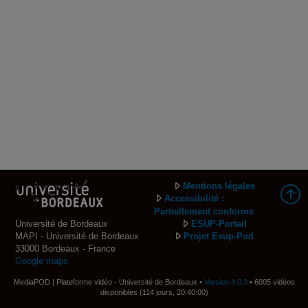
Mentions légales
Accessibilité :
Partiellement conforme
Université de Bordeaux
ESUP-Portail
MAPI - Université de Bordeaux
Projet Esup-Pod
33000 Bordeaux - France
Google maps
MediaPOD | Plateforme vidéo - Université de Bordeaux •
Version 4.0.3
• 6005 vidéos
disponibles (114 jours, 20:40:00)